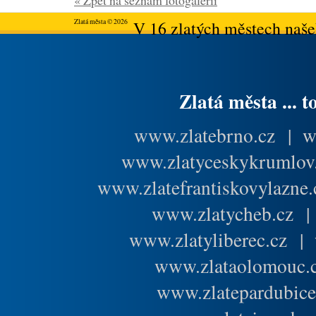
« Zpět na seznam fotogalerií
Zlatá města © 2026
V 16 zlatých městech našeh
Zlatá města ... t
www.zlatebrno.cz
|
w
www.zlatyceskykrumlov
www.zlatefrantiskovylazne.
www.zlatycheb.cz
www.zlatyliberec.cz
|
www.zlataolomouc.
www.zlatepardubice