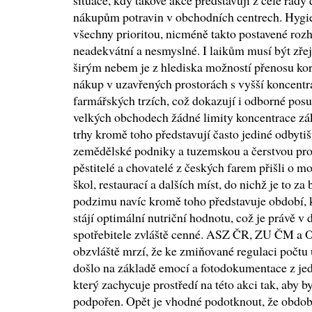
situace, kdy takové akce představují z celé řad
nákupům potravin v obchodních centrech. Hygien
všechny prioritou, nicméně takto postavené roz
neadekvátní a nesmyslné. I laikům musí být zře
širým nebem je z hlediska možností přenosu kor
nákup v uzavřených prostorách s vyšší koncentra
farmářských trzích, což dokazují i odborné posu
velkých obchodech žádné limity koncentrace zá
trhy kromě toho představují často jediné odbyti
zemědělské podniky a tuzemskou a čerstvou prod
pěstitelé a chovatelé z českých farem přišli o 
škol, restaurací a dalších míst, do nichž je to z
podzimu navíc kromě toho představuje období, k
stájí optimální nutriční hodnotu, což je právě v
spotřebitele zvláště cenné. ASZ ČR, ZU ČM a O
obzvláště mrzí, že ke zmiňované regulaci počtu
došlo na základě emocí a fotodokumentace z je
který zachycuje prostředí na této akci tak, aby 
podpořen. Opět je vhodné podotknout, že obdob