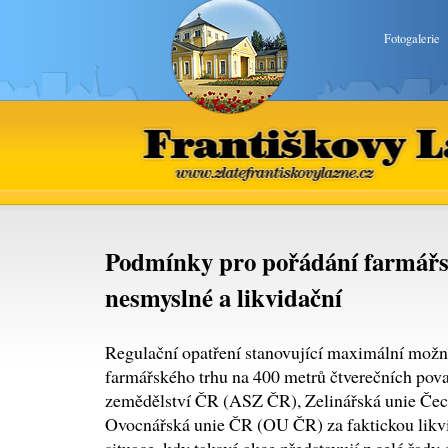
Fotogalerie
Františkovy Lázně
www.zlatefrantiskovylazne.
Podmínky pro pořádání farmářs
nesmyslné a likvidační
Regulační opatření stanovující maximální možn
farmářského trhu na 400 metrů čtverečních po
zemědělství ČR (ASZ ČR), Zelinářská unie Če
Ovocnářská unie ČR (OU ČR) za faktickou likvi