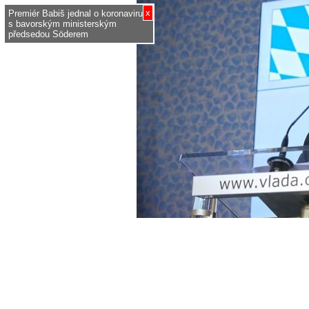
x
Premiér Babiš jednal o koronaviru
s bavorským ministerským
předsedou Söderem